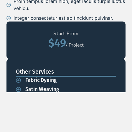
Proin tempus lorem nibh, eget iaculis turpis luctus
vehicu.
Integer consectetur est ac tincidunt pulvinar.
Start From
$49
/ Project
Other Services
Fabric Dyeing
Satin Weaving
Fabric Printing
Linen Weaving
Custom Apparel