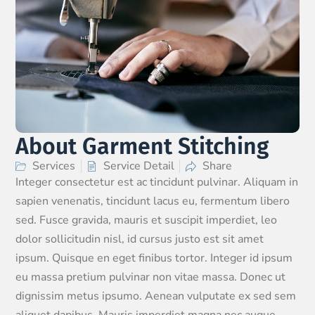
About Garment Stitching
Services
Service Detail
Share
Integer consectetur est ac tincidunt pulvinar. Aliquam in
sapien venenatis, tincidunt lacus eu, fermentum libero
sed. Fusce gravida, mauris et suscipit imperdiet, leo
dolor sollicitudin nisl, id cursus justo est sit amet
ipsum. Quisque en eget finibus tortor. Integer id ipsum
eu massa pretium pulvinar non vitae massa. Donec ut
dignissim metus ipsumo. Aenean vulputate ex sed sem