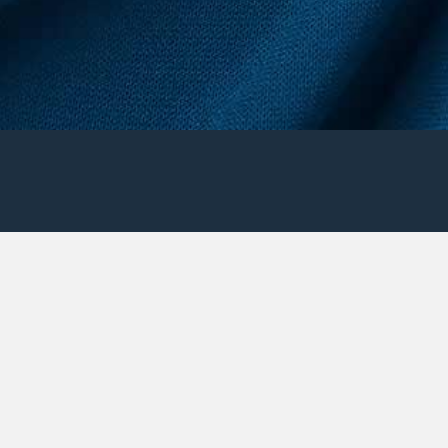
Vivamus pharetra neque a lacus ullamcorper suscipit.
Aenean blandit euismod dignissim. Praesent suscipit
fermentum mi.